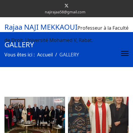
najirajaa58@gmail.com
Rajaa NAJI MEKKAOUI
Professeur à la Faculté
de Droit, Université Mohamed V, Rabat.
GALLERY
Vous êtes ici :
Accueil
GALLERY