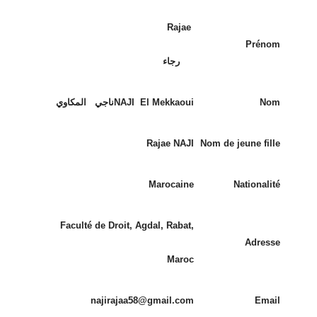
Rajae
Prénom
رجاء
Nom
NAJI El Mekkaouiناجي المكاوي
Rajae NAJI
Nom de jeune fille
Marocaine
Nationalité
Faculté de Droit, Agdal, Rabat,
Adresse
Maroc
najirajaa58@gmail.com
Email