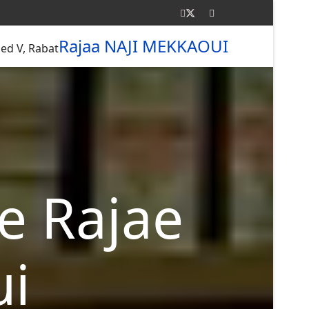
Rajaa NAJI MEKKAOUI
ed V, Rabat.
me Rajae
ui