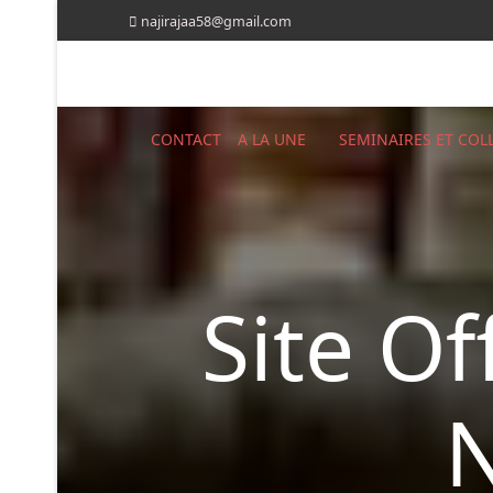
najirajaa58@gmail.com
CONTACT
A LA UNE
SEMINAIRES ET CO
Site Of
N