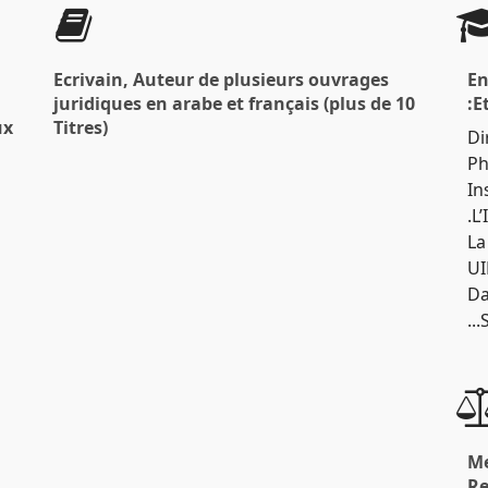
Ecrivain, Auteur de plusieurs ouvrages
En
juridiques en arabe et français (plus de 10
E
x…
Titres)
Di
Ph
In
L’
La
UI
Da
Me
Re