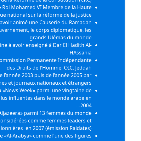
 Roi Mohamed VI Membre de la Haute
ue national sur la réforme de la justice
avoir animé une Causerie du Ramadan
ouvernement, le corps diplomatique, les
grands Ulémas du monde
e à avoir enseigné à Dar El Hadith Al-
HAssania
Commission Permanente Indépendante
des Droits de l'Homme, OIC, Jeddah
e l’année 2003 puis de l’année 2005 par
es et journaux nationaux et étrangers
la «News Week» parmi une vingtaine de
plus influentes dans le monde arabe en
2004…
 «Aljazeera» parmi 13 femmes du monde
onsidérées comme femmes leaders et
ionnières en 2007 (émission Raidates)
ne «Al-Arabya» comme l’une des figures