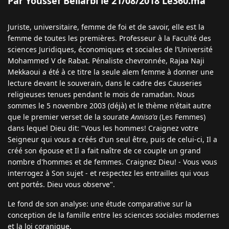
Par Youssef Bellarbi le 21/08/2018 Le360.ma
Juriste, universitaire, femme de foi et de savoir, elle est la
femme de toutes les premières. Professeur à la Faculté des
sciences Juridiques, économiques et sociales de l’Université
Mohammed V de Rabat. Pénaliste chevronnée, Rajaa Naji
Mekkaoui a été à ce titre la seule alem femme à donner une
lecture devant le souverain, dans le cadre des Causeries
religieuses tenues pendant le mois de ramadan. Nous
sommes le 5 novembre 2003 (déjà) et le thème n'était autre
que le premier verset de la sourate
Annisa'a
(Les Femmes)
dans lequel Dieu dit: "Vous les hommes! Craignez votre
Seigneur qui vous a créés d'un seul être, puis de celui-ci, Il a
créé son épouse et Il a fait naître de ce couple un grand
nombre d'hommes et de femmes. Craignez Dieu! - Vous vous
interrogez à Son sujet - et respectez les entrailles qui vous
ont portés. Dieu vous observe".
Le fond de son analyse: une étude comparative sur la
conception de la famille entre les sciences sociales modernes
et la loi coranique.